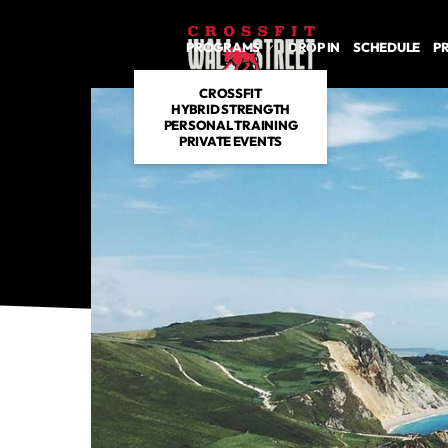
PROGRAMS
DROP IN
SCHEDULE
P
CROSSFIT
HYBRID STRENGTH
PERSONAL TRAINING
PRIVATE EVENTS