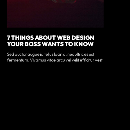
7 THINGS ABOUT WEB DESIGN
YOUR BOSS WANTS TO KNOW
Sed auctor augue id tellus lacinia, nec ultricies est
fermentum. Vivamus vitae arcu vel velit efficitur vesti