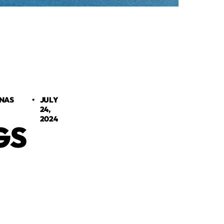
ENAS
•
JULY
24,
2024
GS