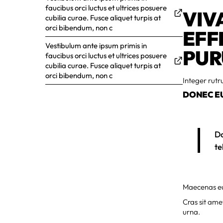
faucibus orci luctus et ultrices posuere
VIV
cubilia curae. Fusce aliquet turpis at
orci bibendum, non c
EFF
Vestibulum ante ipsum primis in
PUR
faucibus orci luctus et ultrices posuere
cubilia curae. Fusce aliquet turpis at
orci bibendum, non c
Integer rutru
DONEC EU
Do
te
Maecenas eu
Cras sit amet
urna.