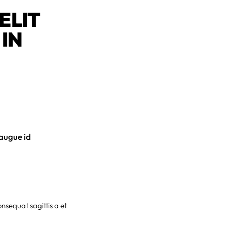
ELIT
 IN
 augue id
onsequat sagittis a et